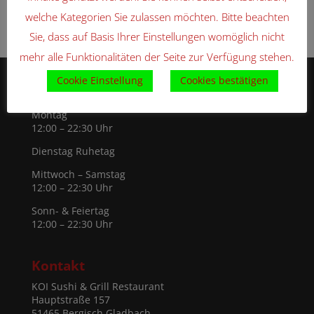
WordPress.org
welche Kategorien Sie zulassen möchten. Bitte beachten
Sie, dass auf Basis Ihrer Einstellungen womöglich nicht
mehr alle Funktionalitäten der Seite zur Verfügung stehen.
Cookie Einstellung
Cookies bestätigen
Öffnungszeiten
Montag
12:00 – 22:30 Uhr
Dienstag Ruhetag
Mittwoch – Samstag
12:00 – 22:30 Uhr
Sonn- & Feiertag
12:00 – 22:30 Uhr
Kontakt
KOI Sushi & Grill Restaurant
Hauptstraße 157
51465 Bergisch Gladbach