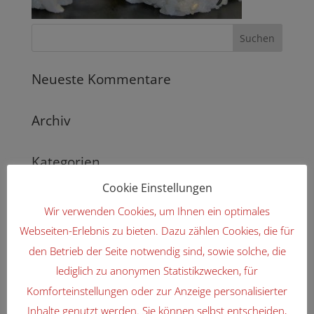
Neueste Kommentare
Archiv
Kategorien
Keine Kategorien
Cookie Einstellungen
Wir verwenden Cookies, um Ihnen ein optimales
Meta
Webseiten-Erlebnis zu bieten. Dazu zählen Cookies, die für
Anmelden
den Betrieb der Seite notwendig sind, sowie solche, die
Eintrags-Feed
lediglich zu anonymen Statistikzwecken, für
Komforteinstellungen oder zur Anzeige personalisierter
Kommentar-Feed
Inhalte genutzt werden. Sie können selbst entscheiden,