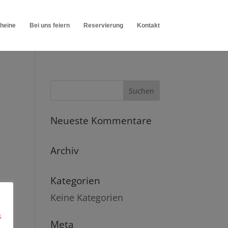
heine
Bei uns feiern
Reservierung
Kontakt
Neueste Kommentare
Archiv
Kategorien
Keine Kategorien
s
Meta