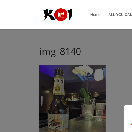
Home
ALL YOU CAN 
img_8140